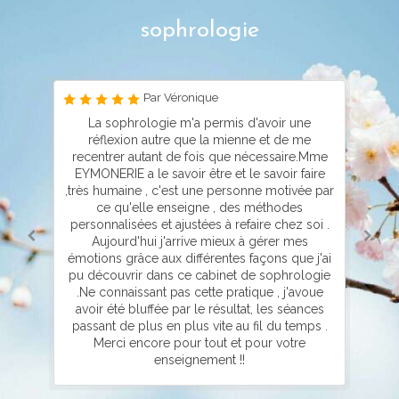
sophrologie
Par Véronique
me
La sophrologie m'a permis d'avoir une
réflexion autre que la mienne et de me
ré
tte
recentrer autant de fois que nécessaire.Mme
EYMONERIE a le savoir être et le savoir faire
m
,très humaine , c'est une personne motivée par
a
ce qu'elle enseigne , des méthodes
m
à
personnalisées et ajustées à refaire chez soi .
le
Aujourd'hui j'arrive mieux à gérer mes
es
émotions grâce aux différentes façons que j'ai
ce
pu découvrir dans ce cabinet de sophrologie
es
.Ne connaissant pas cette pratique , j'avoue
avoir été bluffée par le résultat, les séances
en
passant de plus en plus vite au fil du temps .
ce
Merci encore pour tout et pour votre
l !
enseignement !!