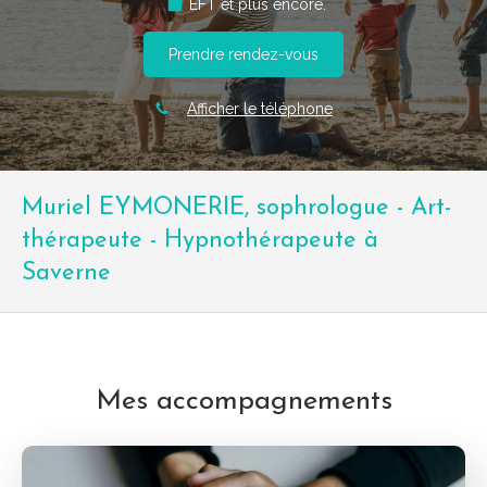
EFT et plus encore.
Prendre rendez-vous
Afficher le téléphone
Muriel EYMONERIE, sophrologue - Art-
thérapeute - Hypnothérapeute à
Saverne
Mes accompagnements